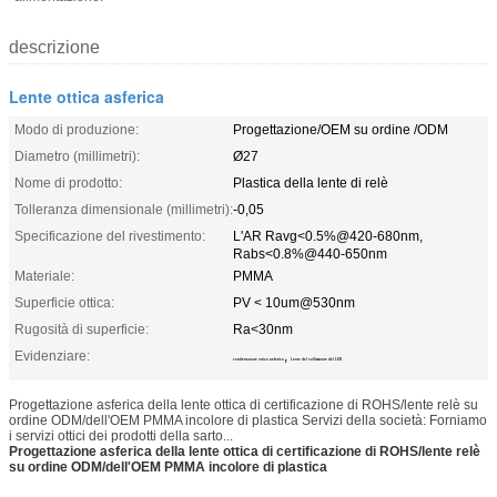
descrizione
Lente ottica asferica
Modo di produzione:
Progettazione/OEM su ordine /ODM
Diametro (millimetri):
Ø27
Nome di prodotto:
Plastica della lente di relè
Tolleranza dimensionale (millimetri):
-0,05
Specificazione del rivestimento:
L'AR Ravg<0.5%@420-680nm,
Rabs<0.8%@440-650nm
Materiale:
PMMA
Superficie ottica:
PV < 10um@530nm
Rugosità di superficie:
Ra<30nm
Evidenziare:
,
condensatore ottico asferico
Lente del collimatore del LED
Progettazione asferica della lente ottica di certificazione di ROHS/lente relè su
ordine ODM/dell'OEM PMMA incolore di plastica Servizi della società: Forniamo
i servizi ottici dei prodotti della sarto...
Progettazione
asferica della lente ottica di certificazione
di
ROHS
/
lente relè
su ordine
ODM/dell'OEM PMMA incolore di plastica