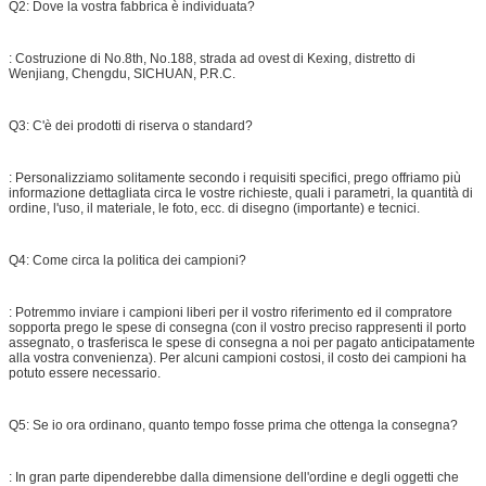
Q2: Dove la vostra fabbrica è individuata?
: Costruzione di No.8th, No.188, strada ad ovest di Kexing, distretto di
Wenjiang, Chengdu, SICHUAN, P.R.C.
Q3: C'è dei prodotti di riserva o standard?
: Personalizziamo solitamente secondo i requisiti specifici, prego offriamo più
informazione dettagliata circa le vostre richieste, quali i parametri, la quantità di
ordine, l'uso, il materiale, le foto, ecc. di disegno (importante) e tecnici.
Q4: Come circa la politica dei campioni?
: Potremmo inviare i campioni liberi per il vostro riferimento ed il compratore
sopporta prego le spese di consegna (con il vostro preciso rappresenti il porto
assegnato, o trasferisca le spese di consegna a noi per pagato anticipatamente
alla vostra convenienza). Per alcuni campioni costosi, il costo dei campioni ha
potuto essere necessario.
Q5: Se io ora ordinano, quanto tempo fosse prima che ottenga la consegna?
: In gran parte dipenderebbe dalla dimensione dell'ordine e degli oggetti che