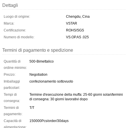
Dettagli
Luogo di origine:
Chengdu, Cina
Marca:
VSTAR
Certificazione:
ROHS/SGS
Numero di modello:
VS.OP.AS .025
Termini di pagamento e spedizione
Quantità di
500-Bimettalico
ordine minimo:
Prezzo:
Negotiation
Imballaggi
confezionamento sottovuoto
particolari:
Tempi di
Termine d'esecuzione della muffa: 25-60 giorni solari/termini
di consegna: 30 giorni lavorativi dopo
consegna:
Termini di
T/T
pagamento:
Capacità di
150000Pcs/order/30days
alimentazione: