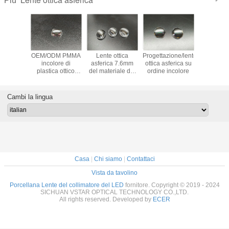
Più
zione/PC
OEM/ODM PMMA
Lente ottica
Progettazione/lente
Rivesti
ca ottico
incolore di
asferica 7.6mm
ottica asferica su
incolore a
su ordine
plastica ottico
del materiale del
ordine incolore
della lente
 lente
asferico
PC ODM/dell'OEM
ODM/del
sa del
plastica o
Plano
ordine
Cambi la lingua
progetta
PMMA
Casa
|
Chi siamo
|
Contattaci
Vista da tavolino
Porcellana Lente del collimatore del LED
fornitore. Copyright © 2019 - 2024
SICHUAN VSTAR OPTICAL TECHNOLOGY CO.,LTD.
All rights reserved. Developed by
ECER