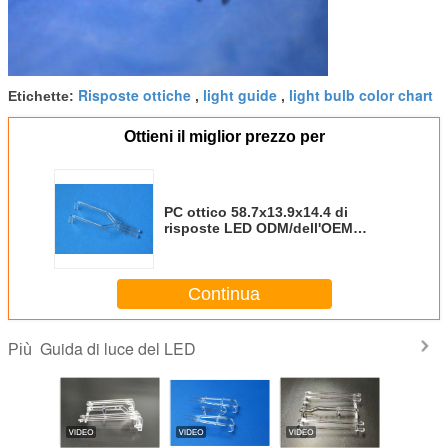
Risposte ottiche
light guide
light bulb color chart
Etichette:
,
,
Ottieni il miglior prezzo per
PC ottico 58.7x13.9x14.4 di
risposte LED ODM/dell'OEM
guida di luce incolore su
ordine/di progettazione
Continua
Guida di luce del LED
Più