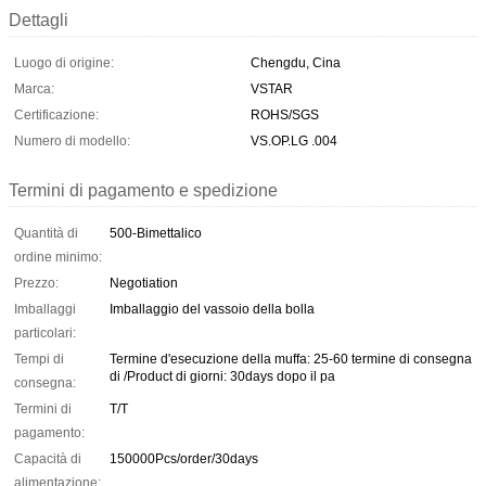
Dettagli
Luogo di origine:
Chengdu, Cina
Marca:
VSTAR
Certificazione:
ROHS/SGS
Numero di modello:
VS.OP.LG .004
Termini di pagamento e spedizione
Quantità di
500-Bimettalico
ordine minimo:
Prezzo:
Negotiation
Imballaggi
Imballaggio del vassoio della bolla
particolari:
Tempi di
Termine d'esecuzione della muffa: 25-60 termine di consegna
di /Product di giorni: 30days dopo il pa
consegna:
Termini di
T/T
pagamento:
Capacità di
150000Pcs/order/30days
alimentazione: