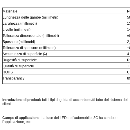
Materiale
P
Lunghezza delle gambe (millimetri)
5
Larghezza (millimetri)
1
Livello (millimetri)
1
Tolleranza dimensionale (millimetri)
±
Spessore (millimetri)
2
Tolleranza di spessore (millimetri)
±
Accuratezza di superficie (λ)
4
Rugosità di superficie
R
Qualità di superficie
1
ROHS
C
Transparancy
8
Introduzione di prodotti:
tutti i tipi di guida di accensione/di tubo del sistema dei
clienti.
Campo di applicazione:
La luce del LED dell'automobile, 3C ha condotto
l'applicazione, ecc.