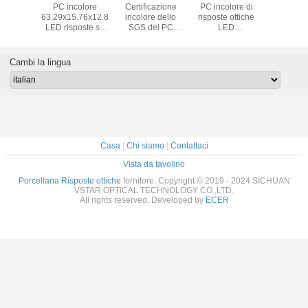
ttico
PC incolore
Certificazione
PC incolore di
Progettazi
x2x1.8
63.29x15.76x12.8
incolore dello
risposte ottiche
ottiche su
millimetro
LED risposte su
SGS del PC
LED
50.9x13.
TAR
ordine
48x12.25x10.68
62.43x15.76x12.7
incolor
ll'OEM
ODM/dell'OEM
ODM/dell'OEM
ODM/dell'OEM
ODM/del
ste su
della guida di luce
risposte ottiche su
guida di luce su
della guida
Cambi la lingua
ne/di
ottica/di
ordine/di
ordine/di
materiale
tazione
progettazione
progettazione
progettazione
ionale
Casa
|
Chi siamo
|
Contattaci
Vista da tavolino
Porcellana Risposte ottiche
fornitore. Copyright © 2019 - 2024 SICHUAN
VSTAR OPTICAL TECHNOLOGY CO.,LTD.
All rights reserved. Developed by
ECER