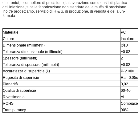
elettronici, il connettore di precisione, la lavorazione con utensili di plastica
dell'iniezione, tutta la fabbricazione non standard della muffa di precisione.
Inoltre progettiamo, servizio di R & S, di produzione, di vendita e della un-
fermata.
Materiale
PC
Colore
Incolore
Dimensionale (millimetri)
Ø10
Tolleranza dimensionale (millimetri)
±0.02
Spessore (millimetri)
2
Tolleranza di spessore (millimetri)
±0.02
Accuratezza di superficie (λ)
P-V <0>
Rugosità di superficie
Ra =0.05
Planarità
0,02
Qualità di superficie
60-40
Rivestimento
AL
ROHS
Compiace
Transparancy
90%