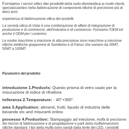
Forniamo i
ottici dei prodotti
domestica
servizi
della
sarto-
ai nostri clienti,
specializzanteci nella fabbricazione di componenti ottiche di precisione più di
dieci anni
esperienza di fabbricazione ottica dei prodotti.
La società ottica di Vstar è una combinazione di affare di integrazione di
produzione e di commercio, dell'industria e di commercio. Forniamo l'OEM ed
anche il ODM per i customrs.
Le nostre macchine a iniezione di alta precisione sono macchine a iniezione
ottiche elettriche giapponesi di Sumitomo e di Fanuc che variano da 30MT,
50MT a 100MT.
Parametro del prodotto
introduzione 1.Products:
Questo prisma di vetro usato per la
misurazione di indice di rifrattore.
tolleranza 2.Temperature:
- 40°+300°.
area 3.Application:
alimenti, frutti, liquido di industria delle
bevande etc.and misuranti online.
processo 4.Production:
Stampaggio ad iniezione,
muffa di precisione
del micron di fabbricazione e di progettazione e parti della muffa/inserzioni
ottiche standard. I tipi della muffa sono variati dalla lente del LED, i prodotti