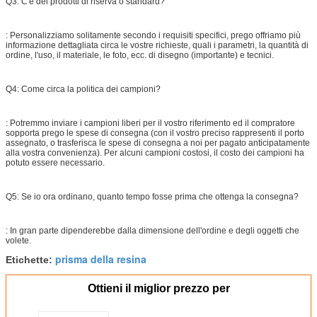
Q3: C'è dei prodotti di riserva o standard?
: Personalizziamo solitamente secondo i requisiti specifici, prego offriamo più
informazione dettagliata circa le vostre richieste, quali i parametri, la quantità di
ordine, l'uso, il materiale, le foto, ecc. di disegno (importante) e tecnici.
Q4: Come circa la politica dei campioni?
: Potremmo inviare i campioni liberi per il vostro riferimento ed il compratore
sopporta prego le spese di consegna (con il vostro preciso rappresenti il porto
assegnato, o trasferisca le spese di consegna a noi per pagato anticipatamente
alla vostra convenienza). Per alcuni campioni costosi, il costo dei campioni ha
potuto essere necessario.
Q5: Se io ora ordinano, quanto tempo fosse prima che ottenga la consegna?
: In gran parte dipenderebbe dalla dimensione dell'ordine e degli oggetti che
volete.
prisma della resina
Etichette:
Ottieni il miglior prezzo per