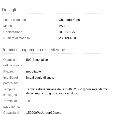
Dettagli
Luogo di origine:
Chengdu, Cina
Marca:
VSTAR
Certificazione:
ROHS/SGS
Numero di modello:
VS.OP.PR .005
Termini di pagamento e spedizione
Quantità di
500-Bimettalico
ordine minimo:
Prezzo:
negotiable
Imballaggi
Imballaggio di vuoto
particolari:
Tempi di
Termine d'esecuzione della muffa: 25-60 giorni solari/termini
di consegna: 30 giorni lavorativi dopo
consegna:
Termini di
T/T
pagamento:
Capacità di
150000Pcs/order/30days