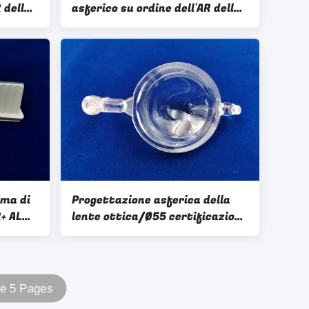
 della
asferico su ordine dell'AR della
lente ottica
sma di
Progettazione asferica della
+ AL
lente ottica/Ø55 certificazione
lente
su ordine dello SGS del
materiale del diametro PMMA
le 5 Pages