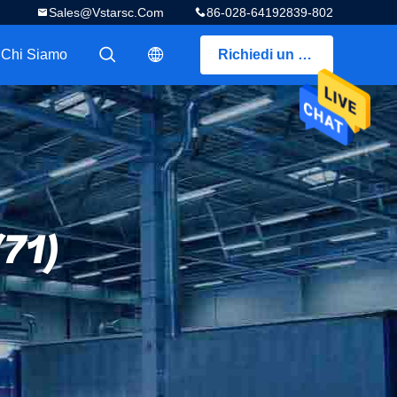
Sales@vstarsc.com
86-028-64192839-802
Chi Siamo
Richiedi un preventivo
描述
描述
(71)