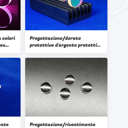
 colori
Progettazione/dorato
 su
protettivo d'argento protettivo
di alluminio protettivo di
riflessione metallo su ordine
ODM/dell'OEM
ento
Progettazione/rivestimento