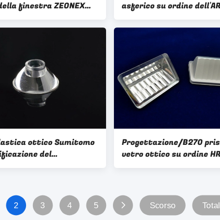
della finestra ZEONEX
asferico su ordine dell'AR
totipo di taglio ROHS
lente ottica
ll'OEM diamante su
di ottica di tornitura/di
tazione
plastica ottico Sumitomo
Progettazione/B270 pri
ificazione del
vetro ottico su ordine HR
imento ROHS del prisma
Coating + fabbrica della 
dello SGS ODM/dell'OEM
ottica della pittura
co
2
3
4
5
Scorso
Tota