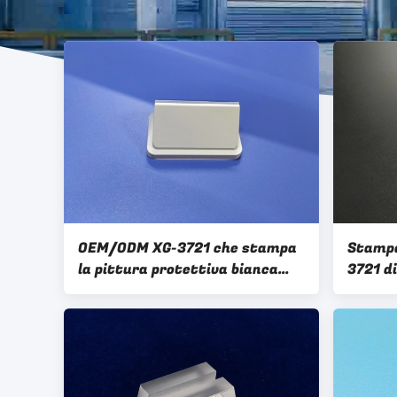
OEM/ODM XG-3721 che stampa
Stampa
la pittura protettiva bianca
3721 di
ottica della pista
dell'aerodromo