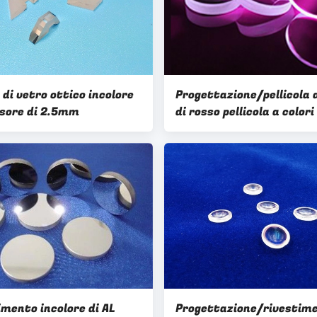
di vetro ottico incolore
Progettazione/pellicola a
ssore di 2.5mm
di rosso pellicola a colori
ordine ODM/dell'OEM
imento incolore di AL
Progettazione/rivestim