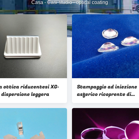
Casa
-
Casi studio
-
optical coating
 ottica riducentesi XG-
Stampaggio ad iniezione
 dispersione leggera
asferico ricoprente di
precisione della lente ot
diametro 16.0mm dell'AR