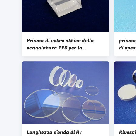
Prisma di vetro ottico della
prisma 
scanalatura ZF6 per la
di spe
misurazione di indice di
rifrattore
Lunghezza d'onda di R<
Rivest