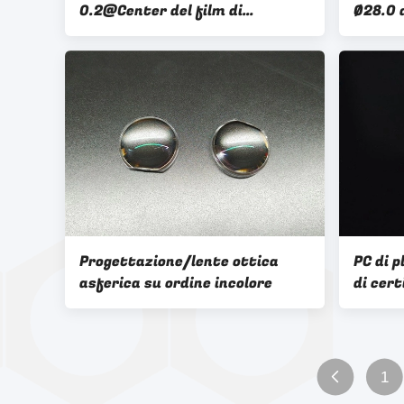
0.2@Center del film di
Ø28.0 
antiriflessione singola
del pro
ODM/dell'OEM lunghezza d'onda
ODM/de
su ordine/di progettazione
ordine 
proget
Progettazione/lente ottica
PC di 
asferica su ordine incolore
di cert
rivest
Ø8 AR 
elettri
1